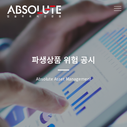
작성자
작성일
파생상품 위험 공시
Absolute Asset Management