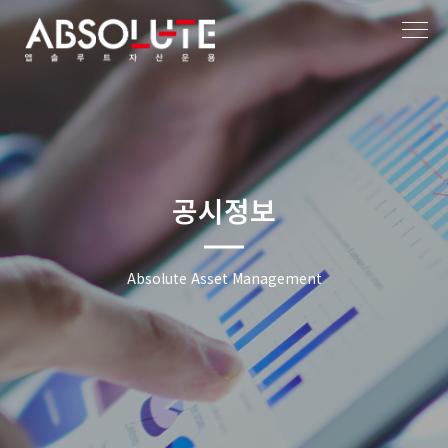
작성자
작성일
공시정보
Absolute Asset Management